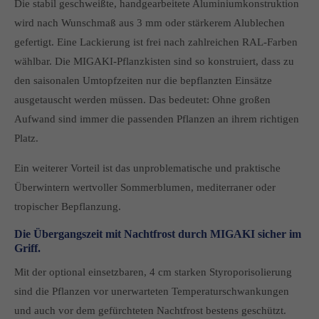
Die stabil geschweißte, handgearbeitete Alumini­umkonstruktion
Drop us a line
wird nach Wunschmaß aus 3 mm oder stärkerem Alublechen
info@yourdomain.com
gefertigt. Eine Lackie­rung ist frei nach zahlreichen RAL-Farben
wählbar. Die MIGAKI-Pflanzkisten sind so konstruiert, dass zu
den saisonalen Umtopfzeiten nur die bepflanz­ten Einsätze
About us
ausgetauscht werden müssen. Das bedeutet: Ohne großen
Lorem ipsum dolor sit amet, consectetuer adipiscing elit.
Aufwand sind immer die passenden Pflanzen an ihrem richtigen
Platz.
Aenean commodo ligula eget dolor. Aenean massa. Cum sociis
natoque penatibus et magnis dis parturient montes, nascetur
Ein weiterer Vorteil ist das unproblematische und praktische
ridiculus mus. Donec quam felis, ultricies nec.
Überwintern wertvoller Sommerblu­men, mediterraner oder
tropischer Bepflanzung.
Die Übergangszeit mit Nachtfrost durch MIGAKI sicher im 
Griff.
Mit der optional einsetzbaren, 4 cm starken Sty­roporisolierung
sind die Pflanzen vor unerwarteten Temperaturschwankungen
und auch vor dem ge­fürchteten Nachtfrost bestens geschützt.