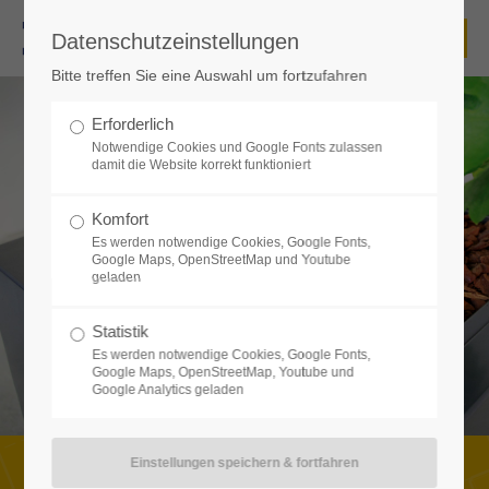
Datenschutzeinstellungen
Login
Bitte treffen Sie eine Auswahl um fortzufahren
Benutzername
Erforderlich
Notwendige Cookies und Google Fonts zulassen
damit die Website korrekt funktioniert
Passwort
Komfort
Es werden notwendige Cookies, Google Fonts,
Google Maps, OpenStreetMap und Youtube
PFLANZKÜBEL
geladen
Praktisches trifft Design.
MIGAKI gibt Ihrer Pflanze Format.
Anmelden
Statistik
Es werden notwendige Cookies, Google Fonts,
Google Maps, OpenStreetMap, Youtube und
Google Analytics geladen
Register
|
Lost your password?
Support